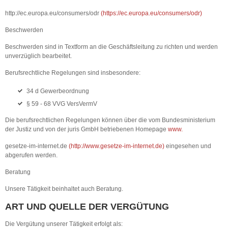
http://ec.europa.eu/consumers/odr
(
https://ec.europa.eu/consumers/odr
)
Beschwerden
Beschwerden sind in Textform an die Geschäftsleitung zu richten und werden
unverzüglich bearbeitet.
Berufsrechtliche Regelungen sind insbesondere:
34 d Gewerbeordnung
§ 59 - 68 VVG VersVermV
Die berufsrechtlichen Regelungen können über die vom Bundesministerium
der Justiz und von der juris GmbH betriebenen Homepage
www.
gesetze-im-internet.de
(
http://www.gesetze-im-internet.de
)
eingesehen und
abgerufen werden.
Beratung
Unsere Tätigkeit beinhaltet auch Beratung.
ART UND QUELLE DER VERGÜTUNG
Die Vergütung unserer Tätigkeit erfolgt als: