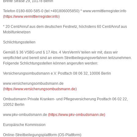
Breite Straße 29, 10178 Berlin
Telefon 0180-600-585-0 (tel:+491806005850) * www.vermittlerregister.info
(
https://www.vermittlerregister.info
)
* 20 Cent/Anruf aus dem deutschen Festnetz, höchstens 60 Cent/Anruf aus
Mobilfunknetzen
Schlichtungsstellen
Gemäß § 36 VSBG und § 17 Abs. 4 VersVermV teilen wir mit, dass wir
verpflichtet und bereit sind an einem Streitbeilegungsverfahren teilzunehmen.
Folgende Schlichtungsstellen können angerufen werden:
Versicherungsombudsmann e.V. Postfach 08 06 32, 10006 Berlin
www.versicherungsombudsmann.de
(
https://www.versicherungsombudsmann.de
)
Ombudsmann Private Kranken- und Pflegeversicherung Postfach 06 02 22,
10052 Berlin
www.pkv-ombudsmann.de
(
https://www.pkv-ombudsmann.de
)
Europäische Kommission
Online-Streitbeilegungsplattform (OS-Plattform)