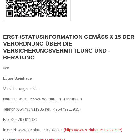
ERST-/STATUSINFORMATION
GEMÄSS § 15 DER V
ERORDNUNG ÜBER DIE V
ERSICHERUNGSVERMITTLUNG UND -B
ERATUNG
von
Edgar Steinhauer
Versicherungsmakler
Nordstraße 10 , 65620 Waldbrunn - Fussingen
Telefon: 06479 / 911935 (tel:+496479911935)
Fax: 06479 / 911936
Internet: www.steinhauer-makler.de
(
https://www.steinhauer-makler.de
)