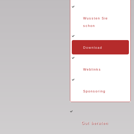
Wussten Sie
schon
Download
Weblinks
Sponsoring
Gut beraten